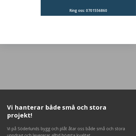
Ring oss: 0701556860
Vi hanterar både små och stora
projekt!
​Vi på Söderlunds bygg och plåt åtar oss både små och stora
uppdrag och levererar alltid högsta kvalitet.