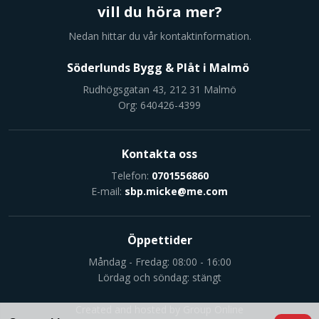
vill du höra mer?
Nedan hittar du vår kontaktinformation.
Söderlunds Bygg & Plåt i Malmö
Rudhögsgatan 43, 212 31 Malmö
Org: 640426-4399
Kontakta oss
Telefon:
0701556860
E-mail:
sbp.micke@me.com
Öppettider
Måndag - Fredag: 08:00 - 16:00​
Lördag och söndag: stängt
Created and hosted by Group Online